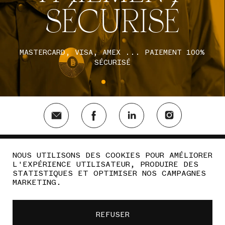
SÉCURISÉ
MASTERCARD, VISA, AMEX ... PAIEMENT 100%
SÉCURISÉ
LIVRAISON & RETOURS
NOUS UTILISONS DES COOKIES POUR AMÉLIORER
L'EXPÉRIENCE UTILISATEUR, PRODUIRE DES
EN
CONDITIONS GENERALES DE VENTE
STATISTIQUES ET OPTIMISER NOS CAMPAGNES
MARKETING.
MENTIONS LÉGALES
REFUSER