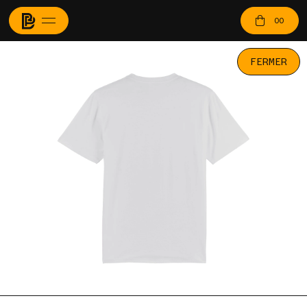
00
FERMER