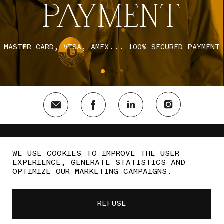
PAYMENT
MASTER CARD, VISA, AMEX... 100% SECURED PAYMENT
DELIVERY AND RETURNS
WE USE COOKIES TO IMPROVE THE USER
FR
LEGALS
EXPERIENCE, GENERATE STATISTICS AND
OPTIMIZE OUR MARKETING CAMPAIGNS.
TERMS AND CONDITIONS
REFUSE