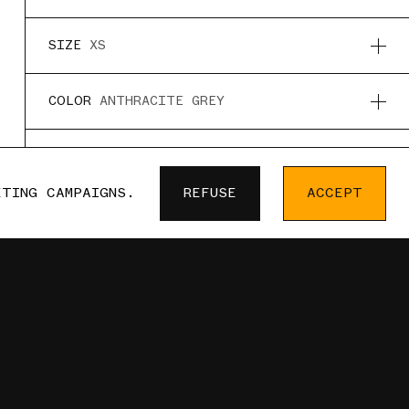
SIZE
XS
COLOR
ANTHRACITE GREY
QUANTITY :
1
ETING CAMPAIGNS.
REFUSE
ACCEPT
20 € · ADD TO CART
VERY AND RETURNS
FR
LS